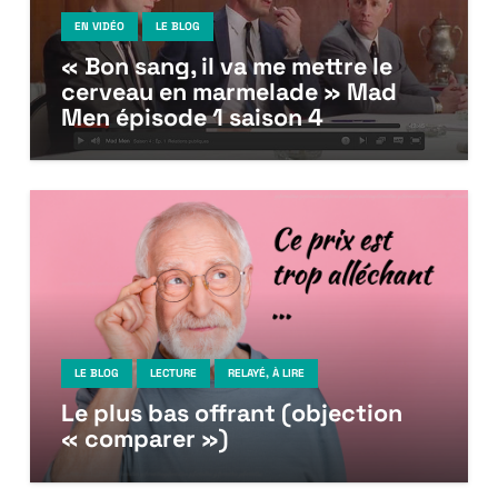
EN VIDÉO
LE BLOG
« Bon sang, il va me mettre le
cerveau en marmelade » Mad
Men épisode 1 saison 4
LE BLOG
LECTURE
RELAYÉ, À LIRE
Le plus bas offrant (objection
« comparer »)