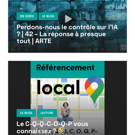
EN VIDÉO
LE BLOG
Perdons-nous le contrôle sur l’IA
? | 42 – La réponse à presque
tout | ARTE
LE BLOG
LECTURE
Le C-Q-Q-C-O-Q-P vous
connaissez ?