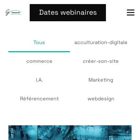
Dates webinaires
Tous
acculturation-digitale
commerce
créer-son-site
I.A.
Marketing
Référencement
webdesign