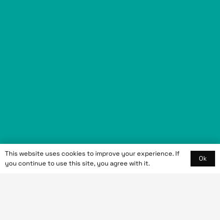
Nous écrire
This website uses cookies to improve your experience. If
Ok
you continue to use this site, you agree with it.
contact@gvformation.fr
Nous intervenons
En ligne, hors ligne et partout en