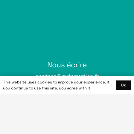
Nous écrire
contact@gvformation.fr
This website uses cookies to improve your experience. If
Ok
you continue to use this site, you agree with it.
Nous intervenons
En ligne, hors ligne et partout en
France
Tél