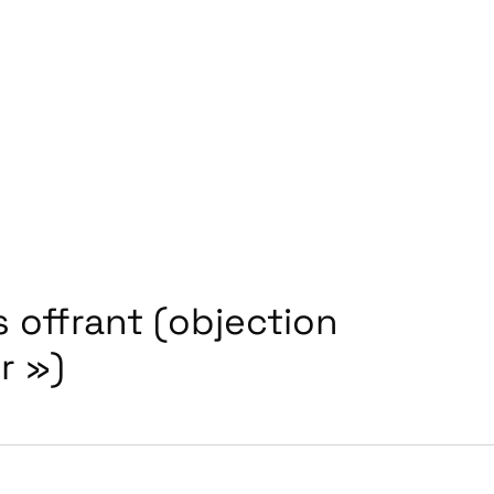
s offrant (objection
r »)