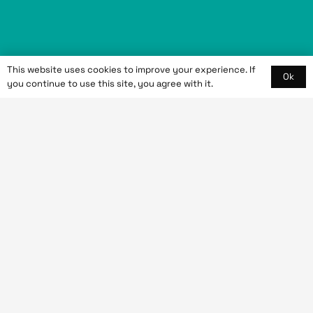
This website uses cookies to improve your experience. If
Ok
you continue to use this site, you agree with it.
Nous écrire
contact@gvformation.fr
Nous intervenons
En ligne, hors ligne et partout en